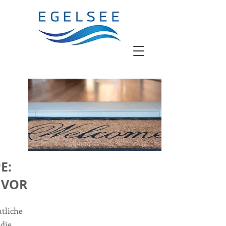
E:
 VOR
mtliche
die