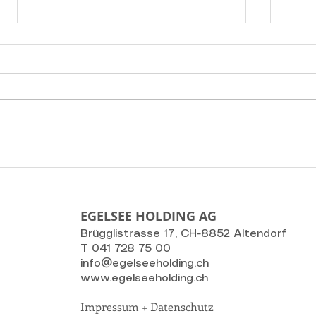
Fertigstellung und
Fert
Übergabe an die neuen
in S
Eigentümer
EGELSEE HOLDING AG
Brügglistrasse 17, CH-8852 Altendorf
T 041 728 75 00
info@egelseeholding.ch
www.egelseeholding.ch
Impressum + Datenschutz