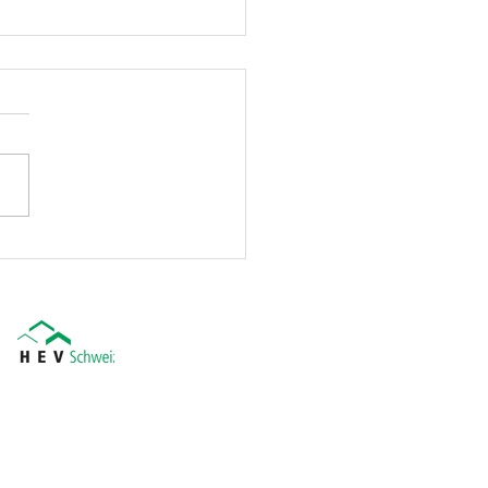
igstellung des Rohbau
täfa