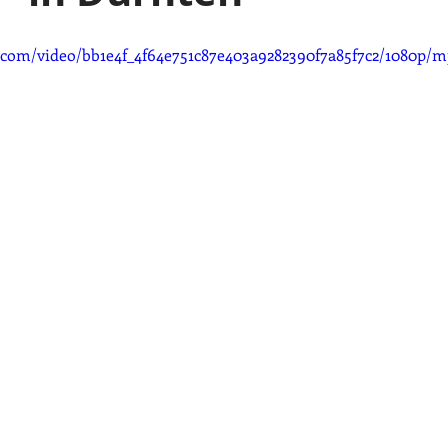
c.com/video/bb1e4f_4f64e751c87e403a9282390f7a85f7c2/1080p/m