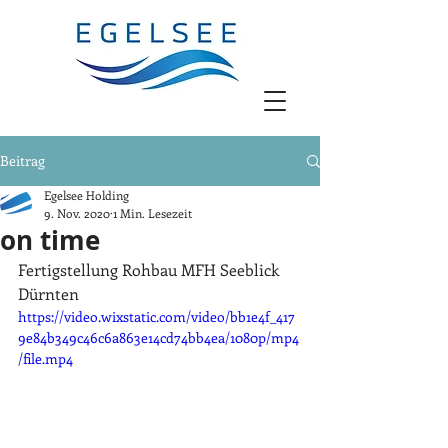
Beitrag
Egelsee Holding
9. Nov. 2020
1 Min. Lesezeit
on time
Fertigstellung Rohbau MFH Seeblick 
Dürnten
https://video.wixstatic.com/video/bb1e4f_417
9e84b349c46c6a863e14cd74bb4ea/1080p/mp4
/file.mp4